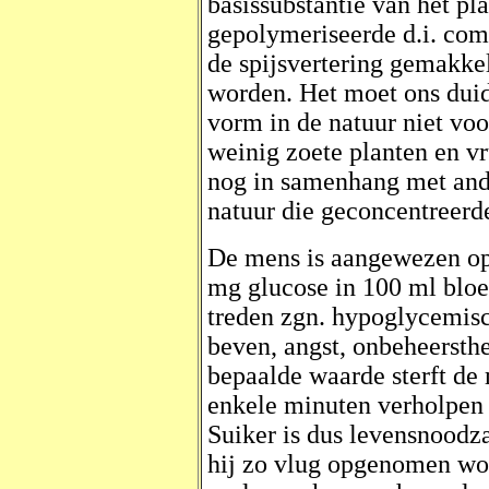
basissubstantie van het pla
gepolymeriseerde d.i. com
de spijsvertering gemakke
worden. Het moet ons duide
vorm in de natuur niet voo
weinig zoete planten en vr
nog in samenhang met ande
natuur die geconcentreerde
De mens is aangewezen op 
mg glucose in 100 ml bloe
treden zgn. hypoglycemisc
beven, angst, onbeheersthe
bepaalde waarde sterft d
enkele minuten verholpen 
Suiker is dus levensnoodza
hij zo vlug opgenomen wo