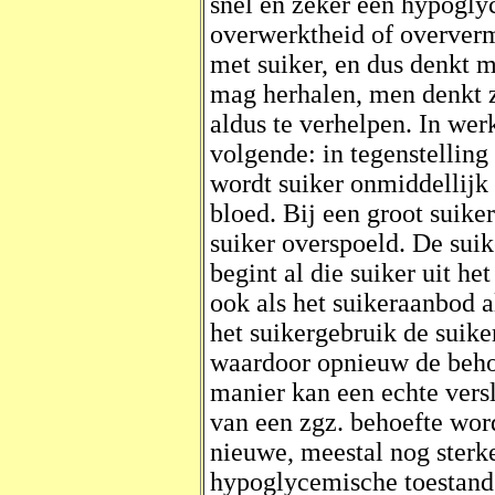
snel en zeker een hypogly
overwerktheid of oververm
met suiker, en dus denkt m
mag herhalen, men denkt ze
aldus te verhelpen. In wer
volgende: in tegenstellin
wordt suiker onmiddellijk
bloed. Bij een groot suik
suiker overspoeld. De suike
begint al die suiker uit het
ook als het suikeraanbod a
het suikergebruik de suik
waardoor opnieuw de behoe
manier kan een echte vers
van een zgz. behoefte wor
nieuwe, meestal nog sterk
hypoglycemische toestand