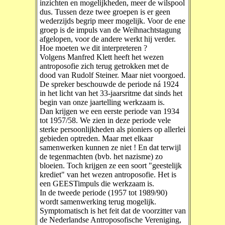
inzichten en mogelijkheden, meer de wilspool
dus. Tussen deze twee groepen is er geen
wederzijds begrip meer mogelijk. Voor de ene
groep is de impuls van de Weihnachtstagung
afgelopen, voor de andere werkt hij verder.
Hoe moeten we dit interpreteren ?
Volgens Manfred Klett heeft het wezen
antroposofie zich terug getrokken met de
dood van Rudolf Steiner. Maar niet voorgoed.
De spreker beschouwde de periode ná 1924
in het licht van het 33-jaarsritme dat sinds het
begin van onze jaartelling werkzaam is.
Dan krijgen we een eerste periode van 1934
tot 1957/58. We zien in deze periode vele
sterke persoonlijkheden als pioniers op allerlei
gebieden optreden. Maar met elkaar
samenwerken kunnen ze niet ! En dat terwijl
de tegenmachten (bvb. het nazisme) zo
bloeien. Toch krijgen ze een soort "geestelijk
krediet" van het wezen antroposofie. Het is
een GEESTimpuls die werkzaam is.
In de tweede periode (1957 tot 1989/90)
wordt samenwerking terug mogelijk.
Symptomatisch is het feit dat de voorzitter van
de Nederlandse Antroposofische Vereniging,