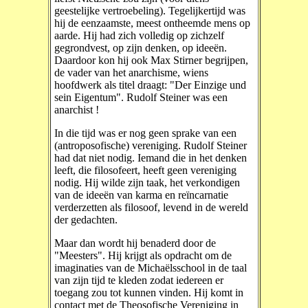
geestelijke vertroebeling). Tegelijkertijd was
hij de eenzaamste, meest ontheemde mens op
aarde. Hij had zich volledig op zichzelf
gegrondvest, op zijn denken, op ideeën.
Daardoor kon hij ook Max Stirner begrijpen,
de vader van het anarchisme, wiens
hoofdwerk als titel draagt: "Der Einzige und
sein Eigentum". Rudolf Steiner was een
anarchist !
In die tijd was er nog geen sprake van een
(antroposofische) vereniging. Rudolf Steiner
had dat niet nodig. Iemand die in het denken
leeft, die filosofeert, heeft geen vereniging
nodig. Hij wilde zijn taak, het verkondigen
van de ideeën van karma en reïncarnatie
verderzetten als filosoof, levend in de wereld
der gedachten.
Maar dan wordt hij benaderd door de
"Meesters". Hij krijgt als opdracht om de
imaginaties van de Michaëlsschool in de taal
van zijn tijd te kleden zodat iedereen er
toegang zou tot kunnen vinden. Hij komt in
contact met de Theosofische Vereniging in