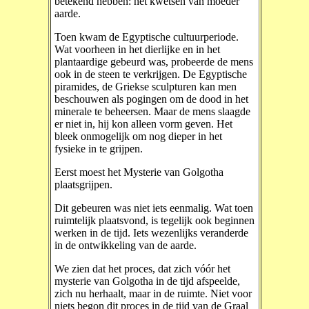
betekend hebben: het kwetsen van moeder
aarde.
Toen kwam de Egyptische cultuurperiode.
Wat voorheen in het dierlijke en in het
plantaardige gebeurd was, probeerde de mens
ook in de steen te verkrijgen. De Egyptische
piramides, de Griekse sculpturen kan men
beschouwen als pogingen om de dood in het
minerale te beheersen. Maar de mens slaagde
er niet in, hij kon alleen vorm geven. Het
bleek onmogelijk om nog dieper in het
fysieke in te grijpen.
Eerst moest het Mysterie van Golgotha
plaatsgrijpen.
Dit gebeuren was niet iets eenmalig. Wat toen
ruimtelijk plaatsvond, is tegelijk ook beginnen
werken in de tijd. Iets wezenlijks veranderde
in de ontwikkeling van de aarde.
We zien dat het proces, dat zich vóór het
mysterie van Golgotha in de tijd afspeelde,
zich nu herhaalt, maar in de ruimte. Niet voor
niets begon dit proces in de tijd van de Graal