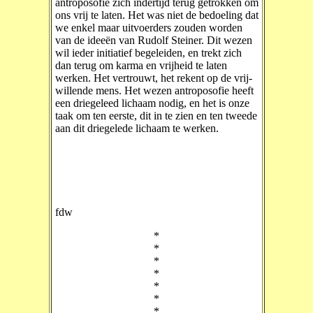
antroposofie zich indertijd terug getrokken om
ons vrij te laten. Het was niet de bedoeling dat
we enkel maar uitvoerders zouden worden
van de ideeën van Rudolf Steiner. Dit wezen
wil ieder initiatief begeleiden, en trekt zich
dan terug om karma en vrijheid te laten
werken. Het vertrouwt, het rekent op de vrij-
willende mens. Het wezen antroposofie heeft
een driegeleed lichaam nodig, en het is onze
taak om ten eerste, dit in te zien en ten tweede
aan dit driegelede lichaam te werken.
fdw
*
*
*
*
*
*
*