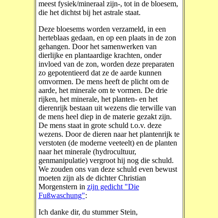
meest fysiek/mineraal zijn-, tot in de bloesem,
die het dichtst bij het astrale staat.
Deze bloesems worden verzameld, in een
herteblaas gedaan, en op een plaats in de zon
gehangen. Door het samenwerken van
dierlijke en plantaardige krachten, onder
invloed van de zon, worden deze preparaten
zo gepotentieerd dat ze de aarde kunnen
omvormen. De mens heeft de plicht om de
aarde, het minerale om te vormen. De drie
rijken, het minerale, het planten- en het
dierenrijk bestaan uit wezens die terwille van
de mens heel diep in de materie gezakt zijn.
De mens staat in grote schuld t.o.v. deze
wezens. Door de dieren naar het plantenrijk te
verstoten (de moderne veeteelt) en de planten
naar het minerale (hydrocultuur,
genmanipulatie) vergroot hij nog die schuld.
We zouden ons van deze schuld even bewust
moeten zijn als de dichter Christian
Morgenstern in
zijn gedicht "Die
Fußwaschung"
:
Ich danke dir, du stummer Stein,