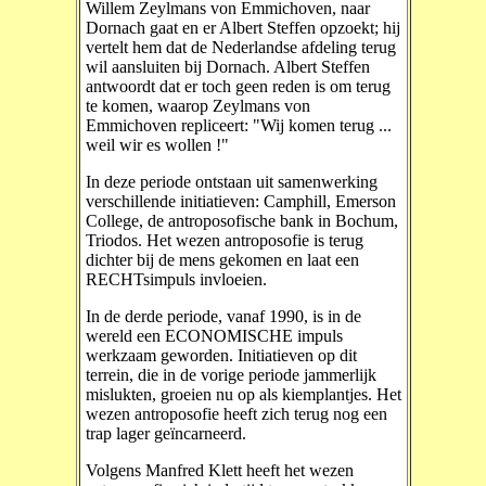
Willem Zeylmans von Emmichoven, naar
Dornach gaat en er Albert Steffen opzoekt; hij
vertelt hem dat de Nederlandse afdeling terug
wil aansluiten bij Dornach. Albert Steffen
antwoordt dat er toch geen reden is om terug
te komen, waarop Zeylmans von
Emmichoven repliceert: "Wij komen terug ...
weil wir es wollen !"
In deze periode ontstaan uit samenwerking
verschillende initiatieven: Camphill, Emerson
College, de antroposofische bank in Bochum,
Triodos. Het wezen antroposofie is terug
dichter bij de mens gekomen en laat een
RECHTsimpuls invloeien.
In de derde periode, vanaf 1990, is in de
wereld een ECONOMISCHE impuls
werkzaam geworden. Initiatieven op dit
terrein, die in de vorige periode jammerlijk
mislukten, groeien nu op als kiemplantjes. Het
wezen antroposofie heeft zich terug nog een
trap lager geïncarneerd.
Volgens Manfred Klett heeft het wezen