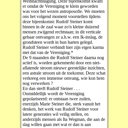
Weihnachtstagung. Deze bijeenkomst kwam
er omdat de Vereniging te klein geworden
was voor het wezen antroposofie. We moeten
ons het volgend moment voorstellen tijdens
deze bijeenkomst: Rudolf Steiner komt
binnen in de zaal waar zo'n kleine duizend
mensen zwijgend rechtstaan; in dit verticale
gebaar ontvangen ze a.h.w. een Ik-inslag, de
grondsteen wordt in hun harten gelegd.
Rudolf Steiner verbindt hier zijn eigen karma
met dat van de Vereniging.*
De 9 maanden die Rudolf Steiner daarna nog
actief is, worden gekenmerkt door een niet-
aflatende stroom nieuwe geestelijke inzichten,
een astrale stroom uit de toekomst. Deze schat
verkreeg een immense omvang, wie kon hem
nog verwerken ?
En dan sterft Rudolf Steiner . . .
Onmiddellijk wordt de Vereniging
gepolariseerd: er ontstaan twee zuilen,
enerzijds Marie Steiner die, sterk vanuit het
denken, het werk van Rudolf Steiner voor
latere generaties wil veilig stellen, en
anderzijds mensen als Ita Wegman, die aan de
slag willen gaan met wat er dan is aan