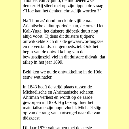
Thomas van Aquino, de middeleeuwse
denker. Hij stierf met op zijn lippen de vraag
:"Hoe kan het denken christelijk worden ?"
Na Thomas' dood breekt de vijfde na-
Atlantische cultuurperiode aan, de onze. Het
Kali-Yuga, het duistere tijdperk duurt nog
altijd voort. Tijdens dit duistere tijdperk
ontwikkelde zich dus de gewaarwordingsziel
en de verstands- en gemoedsziel. Ook het
begin van de ontwikkeling van de
bewustzijnsziel viel in dit duistere tijdvak, dat
afliep in het jaar 1899.
Bekijken we nu de ontwikkeling in de 19de
eeuw wat nader.
In 1843 heeft de strijd plaats tussen de
Michaëlische en Ahrimanische scharen.
Ahriman verliest en wordt op de aarde
geworpen in 1879. Hij bezorgt hier het
materialisme zijn hoge vlucht. Michaël stijgt
op van de rang van aartsengel naar die van
tijdsgeest.
Dit jaar 1879 valt samen met de eerste