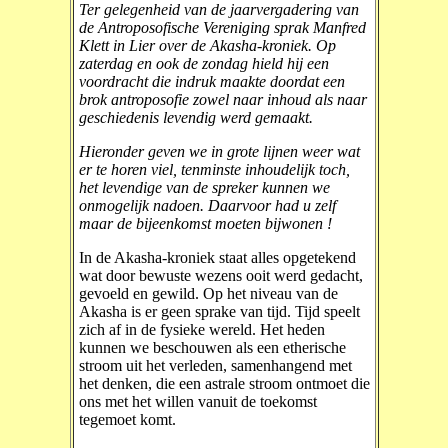
Ter gelegenheid van de jaarvergadering van
de Antroposofische Vereniging sprak Manfred
Klett in Lier over de Akasha-kroniek. Op
zaterdag en ook de zondag hield hij een
voordracht die indruk maakte doordat een
brok antroposofie zowel naar inhoud als naar
geschiedenis levendig werd gemaakt.
Hieronder geven we in grote lijnen weer wat
er te horen viel, tenminste inhoudelijk toch,
het levendige van de spreker kunnen we
onmogelijk nadoen. Daarvoor had u zelf
maar de bijeenkomst moeten bijwonen !
In de Akasha-kroniek staat alles opgetekend
wat door bewuste wezens ooit werd gedacht,
gevoeld en gewild. Op het niveau van de
Akasha is er geen sprake van tijd. Tijd speelt
zich af in de fysieke wereld. Het heden
kunnen we beschouwen als een etherische
stroom uit het verleden, samenhangend met
het denken, die een astrale stroom ontmoet die
ons met het willen vanuit de toekomst
tegemoet komt.