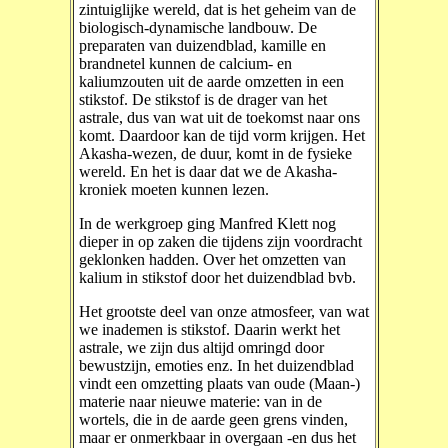
zintuiglijke wereld, dat is het geheim van de
biologisch-dynamische landbouw. De
preparaten van duizendblad, kamille en
brandnetel kunnen de calcium- en
kaliumzouten uit de aarde omzetten in een
stikstof. De stikstof is de drager van het
astrale, dus van wat uit de toekomst naar ons
komt. Daardoor kan de tijd vorm krijgen. Het
Akasha-wezen, de duur, komt in de fysieke
wereld. En het is daar dat we de Akasha-
kroniek moeten kunnen lezen.
In de werkgroep ging Manfred Klett nog
dieper in op zaken die tijdens zijn voordracht
geklonken hadden. Over het omzetten van
kalium in stikstof door het duizendblad bvb.
Het grootste deel van onze atmosfeer, van wat
we inademen is stikstof. Daarin werkt het
astrale, we zijn dus altijd omringd door
bewustzijn, emoties enz. In het duizendblad
vindt een omzetting plaats van oude (Maan-)
materie naar nieuwe materie: van in de
wortels, die in de aarde geen grens vinden,
maar er onmerkbaar in overgaan -en dus het