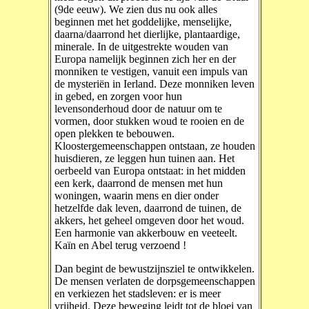
(9de eeuw). We zien dus nu ook alles
beginnen met het goddelijke, menselijke,
daarna/daarrond het dierlijke, plantaardige,
minerale. In de uitgestrekte wouden van
Europa namelijk beginnen zich her en der
monniken te vestigen, vanuit een impuls van
de mysteriën in Ierland. Deze monniken leven
in gebed, en zorgen voor hun
levensonderhoud door de natuur om te
vormen, door stukken woud te rooien en de
open plekken te bebouwen.
Kloostergemeenschappen ontstaan, ze houden
huisdieren, ze leggen hun tuinen aan. Het
oerbeeld van Europa ontstaat: in het midden
een kerk, daarrond de mensen met hun
woningen, waarin mens en dier onder
hetzelfde dak leven, daarrond de tuinen, de
akkers, het geheel omgeven door het woud.
Een harmonie van akkerbouw en veeteelt.
Kaïn en Abel terug verzoend !
Dan begint de bewustzijnsziel te ontwikkelen.
De mensen verlaten de dorpsgemeenschappen
en verkiezen het stadsleven: er is meer
vrijheid. Deze beweging leidt tot de bloei van