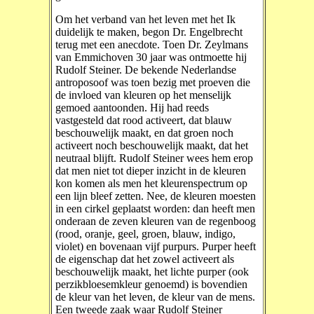
Om het verband van het leven met het Ik
duidelijk te maken, begon Dr. Engelbrecht
terug met een anecdote. Toen Dr. Zeylmans
van Emmichoven 30 jaar was ontmoette hij
Rudolf Steiner. De bekende Nederlandse
antroposoof was toen bezig met proeven die
de invloed van kleuren op het menselijk
gemoed aantoonden. Hij had reeds
vastgesteld dat rood activeert, dat blauw
beschouwelijk maakt, en dat groen noch
activeert noch beschouwelijk maakt, dat het
neutraal blijft. Rudolf Steiner wees hem erop
dat men niet tot dieper inzicht in de kleuren
kon komen als men het kleurenspectrum op
een lijn bleef zetten. Nee, de kleuren moesten
in een cirkel geplaatst worden: dan heeft men
onderaan de zeven kleuren van de regenboog
(rood, oranje, geel, groen, blauw, indigo,
violet) en bovenaan vijf purpurs. Purper heeft
de eigenschap dat het zowel activeert als
beschouwelijk maakt, het lichte purper (ook
perzikbloesemkleur genoemd) is bovendien
de kleur van het leven, de kleur van de mens.
Een tweede zaak waar Rudolf Steiner