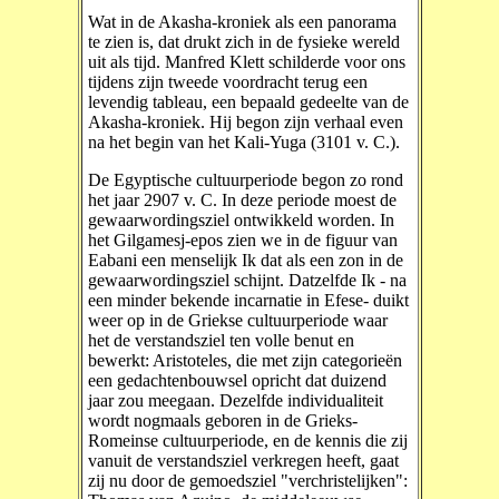
Wat in de Akasha-kroniek als een panorama
te zien is, dat drukt zich in de fysieke wereld
uit als tijd. Manfred Klett schilderde voor ons
tijdens zijn tweede voordracht terug een
levendig tableau, een bepaald gedeelte van de
Akasha-kroniek. Hij begon zijn verhaal even
na het begin van het Kali-Yuga (3101 v. C.).
De Egyptische cultuurperiode begon zo rond
het jaar 2907 v. C. In deze periode moest de
gewaarwordingsziel ontwikkeld worden. In
het Gilgamesj-epos zien we in de figuur van
Eabani een menselijk Ik dat als een zon in de
gewaarwordingsziel schijnt. Datzelfde Ik - na
een minder bekende incarnatie in Efese- duikt
weer op in de Griekse cultuurperiode waar
het de verstandsziel ten volle benut en
bewerkt: Aristoteles, die met zijn categorieën
een gedachtenbouwsel opricht dat duizend
jaar zou meegaan. Dezelfde individualiteit
wordt nogmaals geboren in de Grieks-
Romeinse cultuurperiode, en de kennis die zij
vanuit de verstandsziel verkregen heeft, gaat
zij nu door de gemoedsziel "verchristelijken":