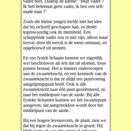
vader heet. Daarop de kleine: "Mijn vader ?
Ik heb helemaal geen vader, ik ben een self-
made man !"
Zoals die kleine jongen leefde met het idee
dat hij zichzelf geschapen had, zo denkt
tegenwoordig ook de mensheid. Een
scheppende vader zou er niet zijn, alleen maar
toeval: door dit toeval is de mens ontstaan, en
opgebouwd uit atomen.
En ons fysiek lichaam kunnen we eigenlijk
wel beschouwen als iets dat uit atomen, losse
punten bestaat. Het is immers onderworpen
aan de zwaartekracht, en een kenmerk van de
zwaartekracht is dat ze altijd een puntvormig
aangrijpingspunt heeft. Ook is alle
zwaartekracht naar één punt georiënteerd, nl.
naar het middelpunt van de aarde. Bij alle
fysieke lichamen kunnen we het zwaartepunt
aangeven, dat aangetrokken wordt door het
middelpunt van de aarde.
Bij een hogere levensvorm, de plant, zien we
dat hij tegen de zwaartekracht in groeit. Hij
blijft evenwel aan zijn eenmaal gekozen