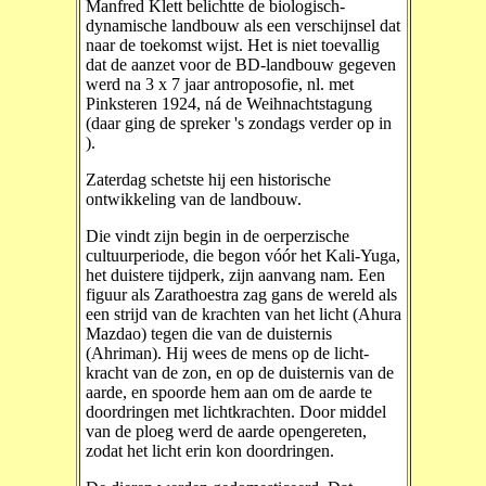
Manfred Klett belichtte de biologisch-
dynamische landbouw als een verschijnsel dat
naar de toekomst wijst. Het is niet toevallig
dat de aanzet voor de BD-landbouw gegeven
werd na 3 x 7 jaar antroposofie, nl. met
Pinksteren 1924, ná de Weihnachtstagung
(daar ging de spreker 's zondags verder op in
).
Zaterdag schetste hij een historische
ontwikkeling van de landbouw.
Die vindt zijn begin in de oerperzische
cultuurperiode, die begon vóór het Kali-Yuga,
het duistere tijdperk, zijn aanvang nam. Een
figuur als Zarathoestra zag gans de wereld als
een strijd van de krachten van het licht (Ahura
Mazdao) tegen die van de duisternis
(Ahriman). Hij wees de mens op de licht-
kracht van de zon, en op de duisternis van de
aarde, en spoorde hem aan om de aarde te
doordringen met lichtkrachten. Door middel
van de ploeg werd de aarde opengereten,
zodat het licht erin kon doordringen.