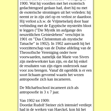
1900. Wat hij voordien met het exoterisch
gedachtengoed gedaan had, doet hij nu met
de esoterische stromingen uit het verleden: hij
neemt ze in zijn ziel op en verlost ze daardoor.
Hij verlost a.h.w. de Vrijmetselarij door haar
verbinding met de Egyptische mysteriën bloot
te leggen ("Die Mystik im aufgange des
neuzeitlichen Geisteslebens" verschijnt in
1901 en "Das Christentum als mystische
Tatsache" in 1902). In 1902 aanvaardt hij het
voorzitterschap van de Duitse afdeling van de
Theosofische Vereniging onder twee
voorwaarden, namelijk dat Marie von Sivers
zijn medewerkster kan zijn, en dat hij enkel
de resultaten van zijn eigen onderzoek naar
voor zou brengen. Vanaf dit ogenblik is er een
soort lichaam gevormd waarin het wezen
antroposofie zich kan incarneren.
De Michaëlsschool incarneert zich als
antroposofie in 3 x 7 jaar.
Van 1902 tot 1909:
Doordat Rudolf Steiner zich intensief verdiept
had in de werken van Haeckel, kon hij het