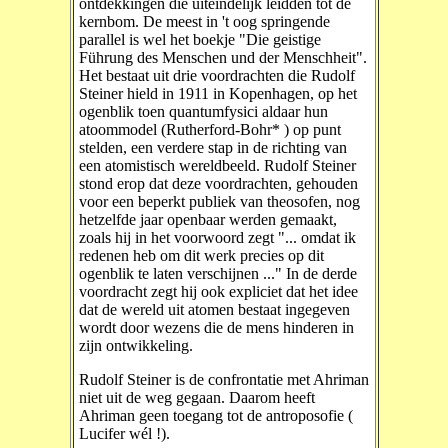
ontdekkingen die uiteindelijk leidden tot de
kernbom. De meest in 't oog springende
parallel is wel het boekje "Die geistige
Führung des Menschen und der Menschheit".
Het bestaat uit drie voordrachten die Rudolf
Steiner hield in 1911 in Kopenhagen, op het
ogenblik toen quantumfysici aldaar hun
atoommodel (Rutherford-Bohr* ) op punt
stelden, een verdere stap in de richting van
een atomistisch wereldbeeld. Rudolf Steiner
stond erop dat deze voordrachten, gehouden
voor een beperkt publiek van theosofen, nog
hetzelfde jaar openbaar werden gemaakt,
zoals hij in het voorwoord zegt "... omdat ik
redenen heb om dit werk precies op dit
ogenblik te laten verschijnen ..." In de derde
voordracht zegt hij ook expliciet dat het idee
dat de wereld uit atomen bestaat ingegeven
wordt door wezens die de mens hinderen in
zijn ontwikkeling.
Rudolf Steiner is de confrontatie met Ahriman
niet uit de weg gegaan. Daarom heeft
Ahriman geen toegang tot de antroposofie (
Lucifer wél !).