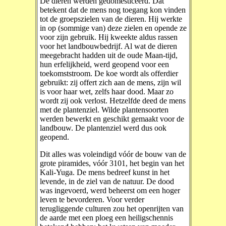
De dieren werden gedomesticeerd. Dat
betekent dat de mens nog toegang kon vinden
tot de groepszielen van de dieren. Hij werkte
in op (sommige van) deze zielen en opende ze
voor zijn gebruik. Hij kweekte aldus rassen
voor het landbouwbedrijf. Al wat de dieren
meegebracht hadden uit de oude Maan-tijd,
hun erfelijkheid, werd geopend voor een
toekomststroom. De koe wordt als offerdier
gebruikt: zij offert zich aan de mens, zijn wil
is voor haar wet, zelfs haar dood. Maar zo
wordt zij ook verlost. Hetzelfde deed de mens
met de plantenziel. Wilde plantensoorten
werden bewerkt en geschikt gemaakt voor de
landbouw. De plantenziel werd dus ook
geopend.
Dit alles was voleindigd vóór de bouw van de
grote piramides, vóór 3101, het begin van het
Kali-Yuga. De mens bedreef kunst in het
levende, in de ziel van de natuur. De dood
was ingevoerd, werd beheerst om een hoger
leven te bevorderen. Voor verder
terugliggende culturen zou het openrijten van
de aarde met een ploeg een heiligschennis