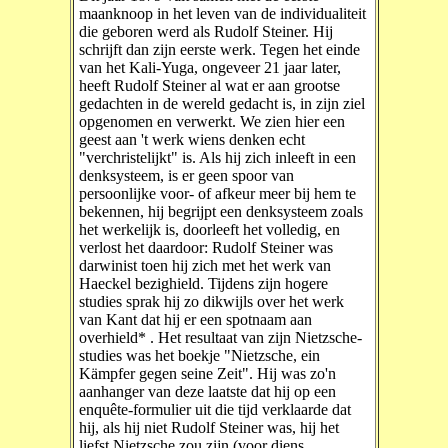
maanknoop in het leven van de individualiteit
die geboren werd als Rudolf Steiner. Hij
schrijft dan zijn eerste werk. Tegen het einde
van het Kali-Yuga, ongeveer 21 jaar later,
heeft Rudolf Steiner al wat er aan grootse
gedachten in de wereld gedacht is, in zijn ziel
opgenomen en verwerkt. We zien hier een
geest aan 't werk wiens denken echt
"verchristelijkt" is. Als hij zich inleeft in een
denksysteem, is er geen spoor van
persoonlijke voor- of afkeur meer bij hem te
bekennen, hij begrijpt een denksysteem zoals
het werkelijk is, doorleeft het volledig, en
verlost het daardoor: Rudolf Steiner was
darwinist toen hij zich met het werk van
Haeckel bezighield. Tijdens zijn hogere
studies sprak hij zo dikwijls over het werk
van Kant dat hij er een spotnaam aan
overhield* . Het resultaat van zijn Nietzsche-
studies was het boekje "Nietzsche, ein
Kämpfer gegen seine Zeit". Hij was zo'n
aanhanger van deze laatste dat hij op een
enquête-formulier uit die tijd verklaarde dat
hij, als hij niet Rudolf Steiner was, hij het
liefst Nietzsche zou zijn (voor diens